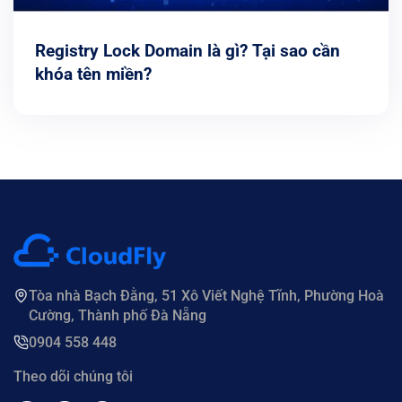
Registry Lock Domain là gì? Tại sao cần
khóa tên miền?
Tòa nhà Bạch Đằng, 51 Xô Viết Nghệ Tĩnh, Phường Hoà
Cường, Thành phố Đà Nẵng
0904 558 448
Theo dõi chúng tôi