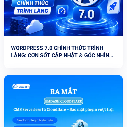
WORDPRESS 7.0 CHÍNH THỨC TRÌNH
LÀNG: CƠN SỐT CẬP NHẬT & GÓC NHÌN
TỐI ƯU TỪ CHUYÊN GIA