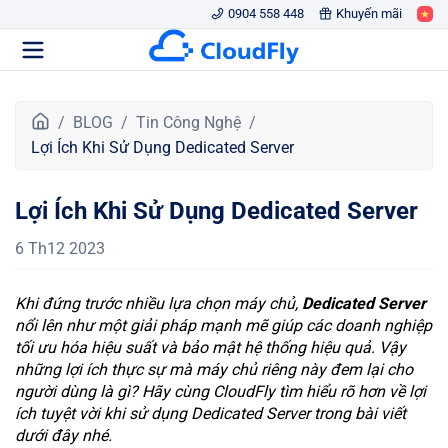
0904 558 448
Khuyến mãi
T
BLOG
Tin Công Nghệ
r
Lợi Ích Khi Sử Dụng Dedicated Server
a
n
Lợi Ích Khi Sử Dụng Dedicated Server
g
c
6 Th12 2023
h
ủ
Khi đứng trước nhiều lựa chọn máy chủ,
Dedicated Server
nổi lên như một giải pháp mạnh mẽ giúp các doanh nghiệp
tối ưu hóa hiệu suất và bảo mật hệ thống hiệu quả. Vậy
những lợi ích thực sự mà máy chủ riêng này đem lại cho
người dùng là gì? Hãy cùng CloudFly tìm hiểu rõ hơn về lợi
ích tuyệt vời khi sử dụng Dedicated Server trong bài viết
dưới đây nhé.