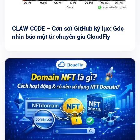
CLAW CODE – Cơn sốt GitHub kỷ lục: Góc
nhìn bảo mật từ chuyên gia CloudFly