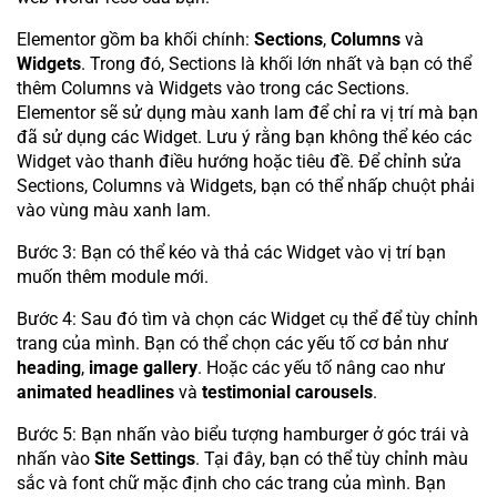
Elementor gồm ba khối chính:
Sections
,
Columns
và
Widgets
. Trong đó, Sections là khối lớn nhất và bạn có thể
thêm Columns và Widgets vào trong các Sections.
Elementor sẽ sử dụng màu xanh lam để chỉ ra vị trí mà bạn
đã sử dụng các Widget. Lưu ý rằng bạn không thể kéo các
Widget vào thanh điều hướng hoặc tiêu đề. Để chỉnh sửa
Sections, Columns và Widgets, bạn có thể nhấp chuột phải
vào vùng màu xanh lam.
Bước 3: Bạn có thể kéo và thả các Widget vào vị trí bạn
muốn thêm module mới.
Bước 4: Sau đó tìm và chọn các Widget cụ thể để tùy chỉnh
trang của mình. Bạn có thể chọn các yếu tố cơ bản như
heading
,
image gallery
. Hoặc các yếu tố nâng cao như
animated headlines
và
testimonial carousels
.
Bước 5: Bạn nhấn vào biểu tượng hamburger ở góc trái và
nhấn vào
Site Settings
. Tại đây, bạn có thể tùy chỉnh màu
sắc và font chữ mặc định cho các trang của mình. Bạn