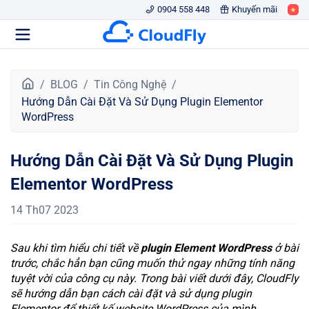
0904 558 448
Khuyến mãi
T
BLOG
Tin Công Nghệ
r
Hướng Dẫn Cài Đặt Và Sử Dụng Plugin Elementor
a
WordPress
n
g
Hướng Dẫn Cài Đặt Và Sử Dụng Plugin
c
h
Elementor WordPress
ủ
14 Th07 2023
Sau khi tìm hiểu chi tiết về
plugin Element WordPress
ở bài
trước, chắc hẳn bạn cũng muốn thử ngay những tính năng
tuyệt vời của công cụ này. Trong bài viết dưới đây, CloudFly
sẽ hướng dẫn bạn cách cài đặt và sử dụng plugin
Elementor để thiết kế website WordPress của mình.