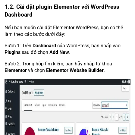
1.2. Cài đặt plugin Elementor với WordPress
Dashboard
Nếu bạn muốn cài đặt Elementor WordPress, bạn có thể
làm theo các bước dưới đây:
Bước 1: Trên
Dashboard
của WordPress, bạn nhấp vào
Plugins
sau đó chọn
Add New
.
Bước 2: Trong hộp tìm kiếm, bạn hãy nhập từ khóa
Elementor
và chọn
Elementor Website Builder
.