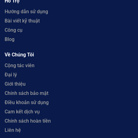
Hỗ Trợ
Hướng dẫn sử dụng
Bài viết kỹ thuật
Công cụ
Blog
Về Chúng Tôi
Cộng tác viên
Đại lý
Giới thiệu
Chính sách bảo mật
Điều khoản sử dụng
Cam kết dịch vụ
Chính sách hoàn tiền
Liên hệ