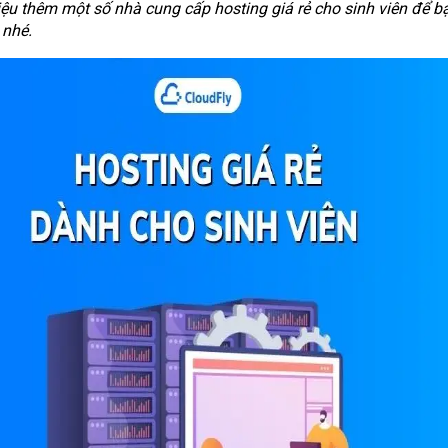
hiệu thêm một số nhà cung cấp hosting giá rẻ cho sinh viên để b
 nhé.