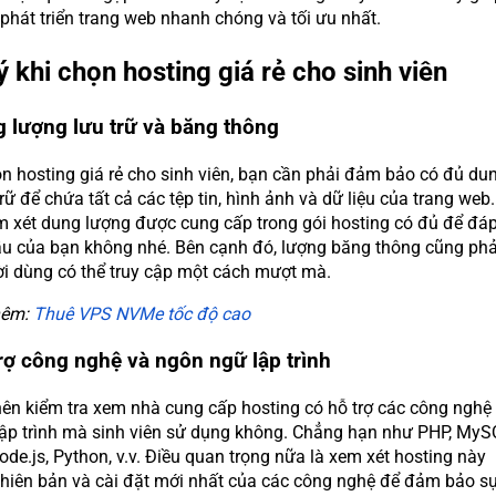
 phát triển trang web nhanh chóng và tối ưu nhất.
ý khi chọn hosting giá rẻ cho sinh viên
g lượng lưu trữ và băng thông
ọn hosting giá rẻ cho sinh viên, bạn cần phải đảm bảo có đủ du
rữ để chứa tất cả các tệp tin, hình ảnh và dữ liệu của trang web
m xét dung lượng được cung cấp trong gói hosting có đủ để đá
u của bạn không nhé. Bên cạnh đó, lượng băng thông cũng phả
i dùng có thể truy cập một cách mượt mà.
hêm:
Thuê VPS NVMe tốc độ cao
trợ công nghệ và ngôn ngữ lập trình
ên kiểm tra xem nhà cung cấp hosting có hỗ trợ các công nghệ
ập trình mà sinh viên sử dụng không. Chẳng hạn như PHP, MyS
de.js, Python, v.v. Điều quan trọng nữa là xem xét hosting này
hiên bản và cài đặt mới nhất của các công nghệ để đảm bảo s