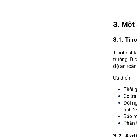
3. Một 
3.1. Tin
Tinohost là
trường. Dị
độ an toàn
Ưu điểm:
Thời g
Có tra
Đội ng
tình 2
Bảo mậ
Phân t
3.2. Azdi