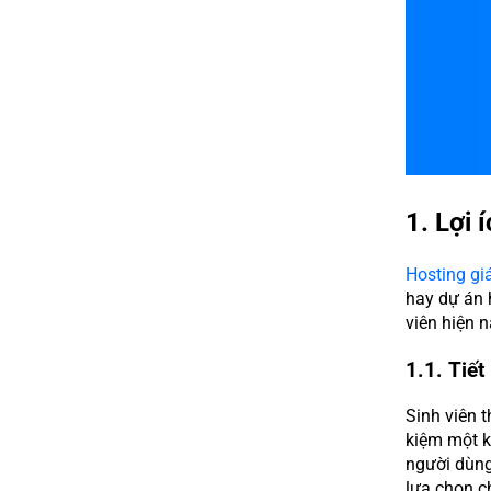
1. Lợi 
Hosting giá
hay dự án h
viên hiện n
1.1. Tiết
Sinh viên t
kiệm một k
người dùng
lựa chọn c