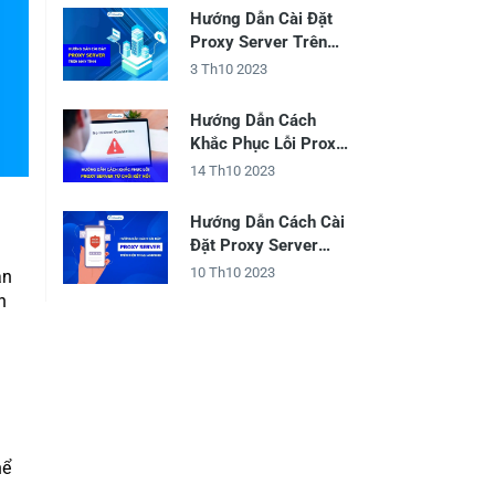
Hướng Dẫn Cài Đặt
Proxy Server Trên
Máy Tính
3 Th10 2023
Hướng Dẫn Cách
Khắc Phục Lỗi Proxy
Server Từ Chối Kết
14 Th10 2023
Nối
Hướng Dẫn Cách Cài
Đặt Proxy Server
Trên Điện Thoại
10 Th10 2023
ân
Android
h
hể