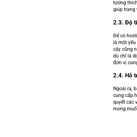
tương thích
giúp trang
2.3. Độ 
Để có hosti
là một yếu 
cậy cũng n
dù chỉ là d
đơn vị cun
2.4. Hỗ 
Ngoài ra, 
cung cấp ho
quyết các 
mong muố