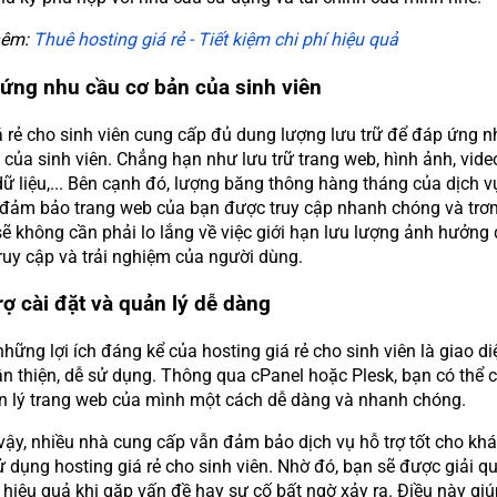
hêm:
Thuê hosting giá rẻ - Tiết kiệm chi phí hiệu quả
 ứng nhu cầu cơ bản của sinh viên
á rẻ cho sinh viên cung cấp đủ dung lượng lưu trữ để đáp ứng n
 của sinh viên. Chẳng hạn như lưu trữ trang web, hình ảnh, vide
dữ liệu,... Bên cạnh đó, lượng băng thông hàng tháng của dịch v
 đảm bảo trang web của bạn được truy cập nhanh chóng và trơn
sẽ không cần phải lo lắng về việc giới hạn lưu lượng ảnh hưởng
ruy cập và trải nghiệm của người dùng.
rợ cài đặt và quản lý dễ dàng
hững lợi ích đáng kể của hosting giá rẻ cho sinh viên là giao di
ân thiện, dễ sử dụng. Thông qua cPanel hoặc Plesk, bạn có thể c
n lý trang web của mình một cách dễ dàng và nhanh chóng.
vậy, nhiều nhà cung cấp vẫn đảm bảo dịch vụ hỗ trợ tốt cho kh
 dụng hosting giá rẻ cho sinh viên. Nhờ đó, bạn sẽ được giải q
 hiệu quả khi gặp vấn đề hay sự cố bất ngờ xảy ra. Điều này giú