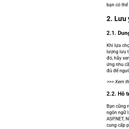
bạn có thể
2. Lưu 
2.1. Dun
Khi lựa ch
lượng lưu t
đó, hãy xe
ứng nhu cầ
đủ để ngườ
>>> Xem t
2.2. Hỗ 
Bạn cũng n
ngôn ngữ l
ASP.NET, No
cung cấp p