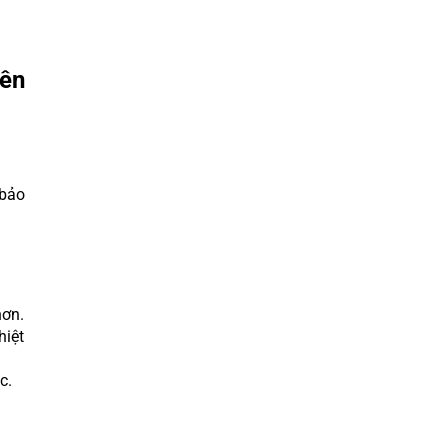
iên
 bảo
hơn.
hiệt
c.