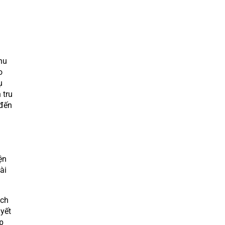
hu
o
ụ
 tru
 đến
ện
ài
ách
uyết
p