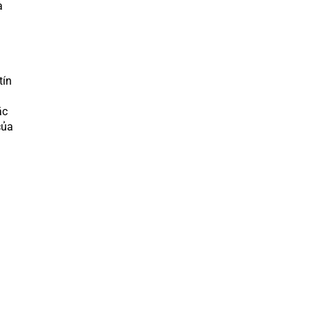
à
tín
ặc
của