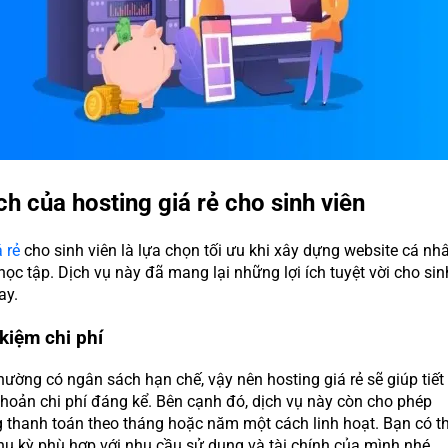
ích của hosting giá rẻ cho sinh viên
 rẻ
cho sinh viên là lựa chọn tối ưu khi xây dựng website cá nh
ọc tập. Dịch vụ này đã mang lại những lợi ích tuyệt vời cho sin
ay.
 kiệm chi phí
hường có ngân sách hạn chế, vậy nên hosting giá rẻ sẽ giúp tiết
hoản chi phí đáng kể. Bên cạnh đó, dịch vụ này còn cho phép
 thanh toán theo tháng hoặc năm một cách linh hoạt. Bạn có t
hu kỳ phù hợp với nhu cầu sử dụng và tài chính của mình nhé.