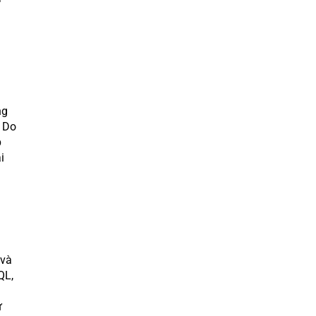
ng
. Do
p
i
 và
QL,
ự