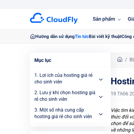
Sản phẩm
Gi
Hướng dẫn sử dụng
Tin tức
Bài viết kỹ thuật
Công 
T
B
Mục lục
r
a
1. Lợi ích của hosting giá rẻ
Hosti
n
cho sinh viên
g
c
2. Lưu ý khi chọn hosting giá
19 Th06 2
h
rẻ cho sinh viên
ủ
3. Một số nhà cung cấp
Việc tìm k
hosting giá rẻ cho sinh viên
thức đối v
chọn để sử
về những l