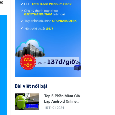
ạn
Bài viết nổi bật
Top 5 Phần Mềm Giả
Lập Android Online
Không Cần Cài Đặt
15 Th01 2024