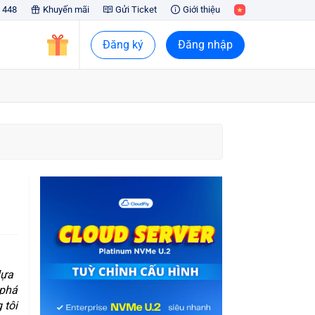
 448
Khuyến mãi
Gửi Ticket
Giới thiệu
Đăng ký
Đăng nhập
lựa
 phá
 tôi