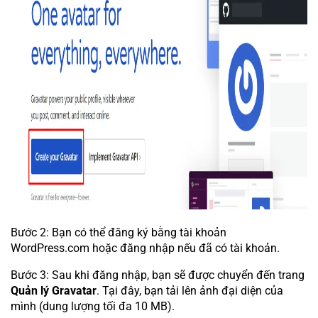
Bước 2: Bạn có thể đăng ký bằng tài khoản
WordPress.com hoặc đăng nhập nếu đã có tài khoản.
Bước 3: Sau khi đăng nhập, bạn sẽ được chuyển đến trang
Quản lý Gravatar
. Tại đây, bạn tải lên ảnh đại diện của
mình (dung lượng tối đa 10 MB).