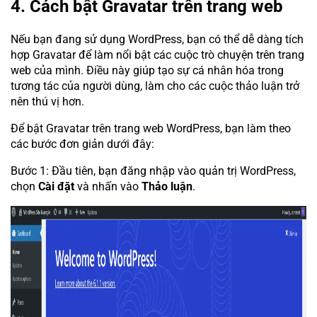
4. Cách bật Gravatar trên trang web
Nếu bạn đang sử dụng WordPress, bạn có thể dễ dàng tích
hợp Gravatar để làm nổi bật các cuộc trò chuyện trên trang
web của mình. Điều này giúp tạo sự cá nhân hóa trong
tương tác của người dùng, làm cho các cuộc thảo luận trở
nên thú vị hơn.
Để bật Gravatar trên trang web WordPress, bạn làm theo
các bước đơn giản dưới đây:
Bước 1: Đầu tiên, bạn đăng nhập vào quản trị WordPress,
chọn
Cài đặt
và nhấn vào
Thảo luận
.