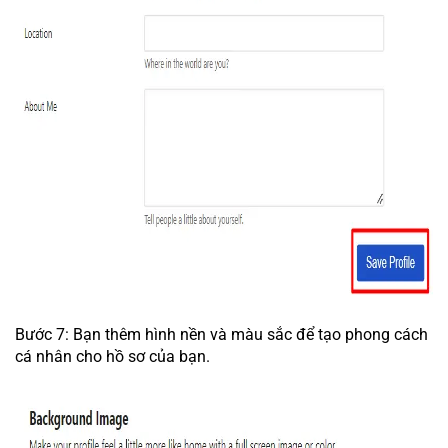
Bước 7: Bạn thêm hình nền và màu sắc để tạo phong cách
cá nhân cho hồ sơ của bạn.