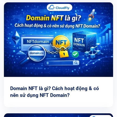
Domain NFT là gì? Cách hoạt động & có
nên sử dụng NFT Domain?