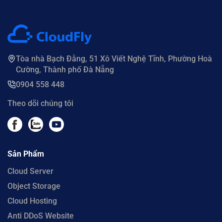
Tòa nhà Bạch Đằng, 51 Xô Viết Nghệ Tĩnh, Phường Hoà
Cường, Thành phố Đà Nẵng
0904 558 448
Theo dõi chúng tôi
Sản Phẩm
Cloud Server
Object Storage
Cloud Hosting
Anti DDoS Website