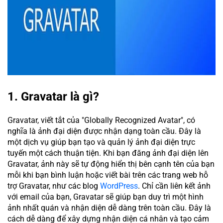
1. Gravatar là gì?
Gravatar, viết tắt của "Globally Recognized Avatar", có
nghĩa là ảnh đại diện được nhận dạng toàn cầu. Đây là
một dịch vụ giúp bạn tạo và quản lý ảnh đại diện trực
tuyến một cách thuận tiện. Khi bạn đăng ảnh đại diện lên
Gravatar, ảnh này sẽ tự động hiển thị bên cạnh tên của bạn
mỗi khi bạn bình luận hoặc viết bài trên các trang web hỗ
trợ Gravatar, như các blog
WordPress
. Chỉ cần liên kết ảnh
với email của bạn, Gravatar sẽ giúp bạn duy trì một hình
ảnh nhất quán và nhận diện dễ dàng trên toàn cầu. Đây là
cách dễ dàng để xây dựng nhận diện cá nhân và tạo cảm