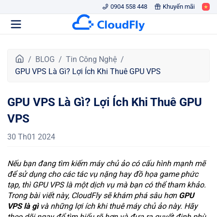
0904 558 448
Khuyến mãi
T
BLOG
Tin Công Nghệ
r
GPU VPS Là Gì? Lợi Ích Khi Thuê GPU VPS
a
n
GPU VPS Là Gì? Lợi Ích Khi Thuê GPU
g
c
VPS
h
ủ
30 Th01 2024
Nếu bạn đang tìm kiếm máy chủ ảo có cấu hình mạnh mẽ
để sử dụng cho các tác vụ nặng hay đồ họa game phức
tạp, thì GPU VPS là một dịch vụ mà bạn có thể tham khảo.
Trong bài viết này, CloudFly sẽ khám phá sâu hơn
GPU
VPS là gì
và những lợi ích khi thuê máy chủ ảo này. Hãy
theo dõi ngay để tìm hiểu rõ hơn và đưa ra quyết định phù