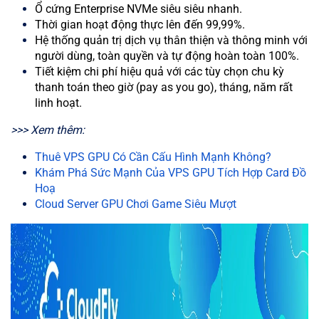
Ổ cứng Enterprise NVMe siêu siêu nhanh.
Thời gian hoạt động thực lên đến 99,99%.
Hệ thống quản trị dịch vụ thân thiện và thông minh với
người dùng, toàn quyền và tự động hoàn toàn 100%.
Tiết kiệm chi phí hiệu quả với các tùy chọn chu kỳ
thanh toán theo giờ (pay as you go), tháng, năm rất
linh hoạt.
>>> Xem thêm:
Thuê VPS GPU Có Cần Cấu Hình Mạnh Không?
Khám Phá Sức Mạnh Của VPS GPU Tích Hợp Card Đồ
Hoạ
Cloud Server GPU Chơi Game Siêu Mượt