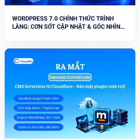
WORDPRESS 7.0 CHÍNH THỨC TRÌNH
LÀNG: CƠN SỐT CẬP NHẬT & GÓC NHÌN
TỐI ƯU TỪ CHUYÊN GIA