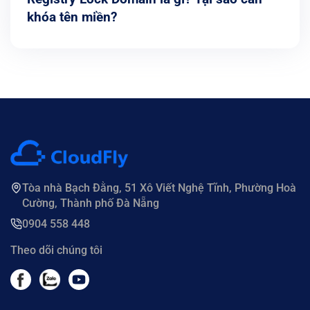
khóa tên miền?
Tòa nhà Bạch Đằng, 51 Xô Viết Nghệ Tĩnh, Phường Hoà
Cường, Thành phố Đà Nẵng
0904 558 448
Theo dõi chúng tôi