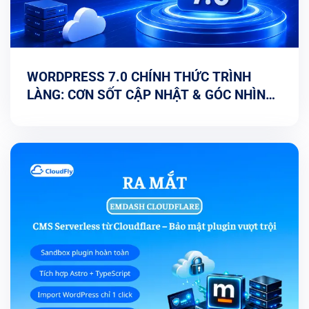
WORDPRESS 7.0 CHÍNH THỨC TRÌNH
LÀNG: CƠN SỐT CẬP NHẬT & GÓC NHÌN
TỐI ƯU TỪ CHUYÊN GIA