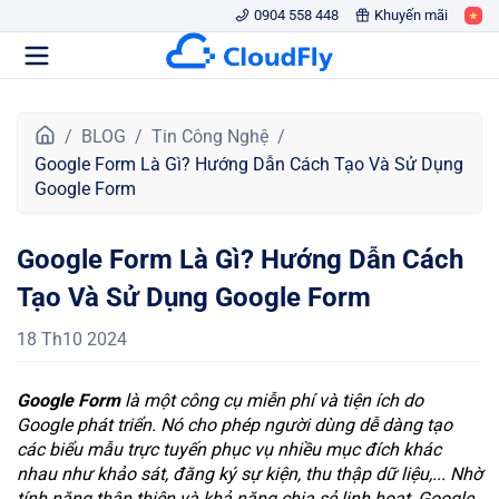
0904 558 448
Khuyến mãi
T
BLOG
Tin Công Nghệ
r
Google Form Là Gì? Hướng Dẫn Cách Tạo Và Sử Dụng
a
Google Form
n
g
Google Form Là Gì? Hướng Dẫn Cách
c
h
Tạo Và Sử Dụng Google Form
ủ
18 Th10 2024
Google Form
là một công cụ miễn phí và tiện ích do
Google phát triển. Nó cho phép người dùng dễ dàng tạo
các biểu mẫu trực tuyến phục vụ nhiều mục đích khác
nhau như khảo sát, đăng ký sự kiện, thu thập dữ liệu,... Nhờ
tính năng thân thiện và khả năng chia sẻ linh hoạt, Google