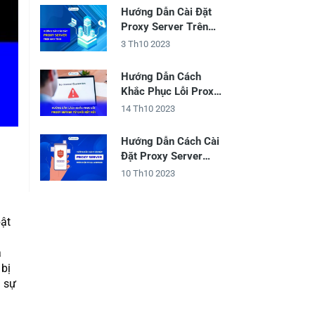
Hướng Dẫn Cài Đặt
Proxy Server Trên
Máy Tính
3 Th10 2023
Hướng Dẫn Cách
Khắc Phục Lỗi Proxy
Server Từ Chối Kết
14 Th10 2023
Nối
Hướng Dẫn Cách Cài
Đặt Proxy Server
Trên Điện Thoại
10 Th10 2023
Android
ật
à
 bị
 sự