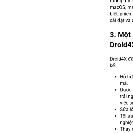
tương đối 
macOS, man
biệt, phiên
cài đặt và
3. Một 
Droid4X
Droid4X đã
kể:
Hỗ tr
mà.
Được t
trải 
việc 
Sửa lỗ
Tối ưu
nghiệ
Thay 