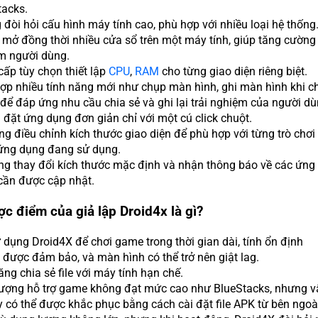
tacks.
đòi hỏi cấu hình máy tính cao, phù hợp với nhiều loại hệ thống
 mở đồng thời nhiều cửa sổ trên một máy tính, giúp tăng cường 
m người dùng.
ấp tùy chọn thiết lập
CPU
,
RAM
cho từng giao diện riêng biệt.
ợp nhiều tính năng mới như chụp màn hình, ghi màn hình khi c
ể đáp ứng nhu cầu chia sẻ và ghi lại trải nghiệm của người dù
 đặt ứng dụng đơn giản chỉ với một cú click chuột.
g điều chỉnh kích thước giao diện để phù hợp với từng trò chơi
ứng dụng đang sử dụng.
ng thay đổi kích thước mặc định và nhận thông báo về các ứng
cần được cập nhật.
c điểm của giả lập Droid4x là gì?
 dụng Droid4X để chơi game trong thời gian dài, tính ổn định
được đảm bảo, và màn hình có thể trở nên giật lag.
ng chia sẻ file với máy tính hạn chế.
lượng hỗ trợ game không đạt mức cao như BlueStacks, nhưng v
 có thể được khắc phục bằng cách cài đặt file APK từ bên ngoà