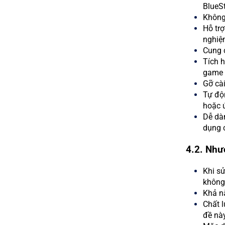
BlueS
Không 
Hỗ trợ
nghiệ
Cung c
Tích h
game đ
Gỡ cài
Tự độn
hoặc 
Dễ dà
dụng 
4.2. Nhượ
Khi sử
không 
Khả nă
Chất 
đề này