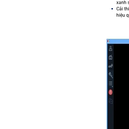
xanh s
Cải th
hiệu q