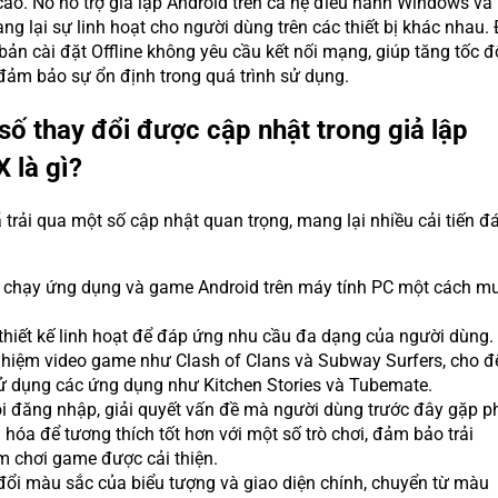
cao. Nó hỗ trợ giả lập Android trên cả hệ điều hành Windows và
g lại sự linh hoạt cho người dùng trên các thiết bị khác nhau.
 bản cài đặt Offline không yêu cầu kết nối mạng, giúp tăng tốc đ
 đảm bảo sự ổn định trong quá trình sử dụng.
số thay đổi được cập nhật trong giả lập
 là gì?
 trải qua một số cập nhật quan trọng, mang lại nhiều cải tiến đ
ợ chạy ứng dụng và game Android trên máy tính PC một cách m
hiết kế linh hoạt để đáp ứng nhu cầu đa dạng của người dùng.
nghiệm video game như Clash of Clans và Subway Surfers, cho đ
sử dụng các ứng dụng như Kitchen Stories và Tubemate.
i đăng nhập, giải quyết vấn đề mà người dùng trước đây gặp ph
 hóa để tương thích tốt hơn với một số trò chơi, đảm bảo trải
m chơi game được cải thiện.
đổi màu sắc của biểu tượng và giao diện chính, chuyển từ màu