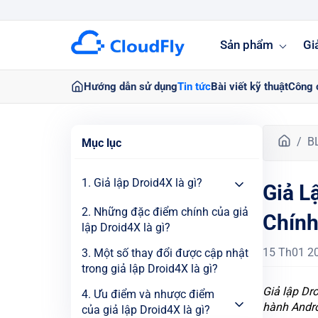
Sản phẩm
Gi
Hướng dẫn sử dụng
Tin tức
Bài viết kỹ thuật
Công 
T
B
Mục lục
r
a
1. Giả lập Droid4X là gì?
Giả L
n
g
2. Những đặc điểm chính của giả
Chính
c
lập Droid4X là gì?
h
ủ
15 Th01 2
3. Một số thay đổi được cập nhật
trong giả lập Droid4X là gì?
Giả lập Dro
4. Ưu điểm và nhược điểm
hành Andro
của giả lập Droid4X là gì?