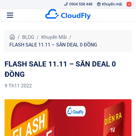
0904 558 448
Khuyến mãi
T
BLOG
Khuyến Mãi
r
FLASH SALE 11.11 – SĂN DEAL 0 ĐỒNG
a
n
FLASH SALE 11.11 – SĂN DEAL 0
g
c
ĐỒNG
h
ủ
9 Th11 2022