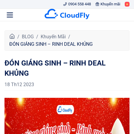
0904 558 448
Khuyến mãi
T
BLOG
Khuyến Mãi
r
ĐÓN GIÁNG SINH – RINH DEAL KHỦNG
a
n
ĐÓN GIÁNG SINH – RINH DEAL
g
c
KHỦNG
h
ủ
18 Th12 2023