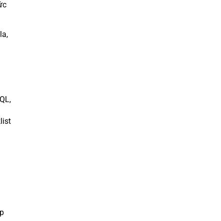
ức
la,
QL,
ist
ập