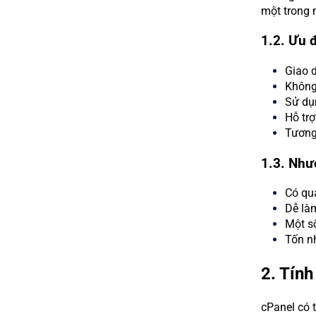
một trong 
1.2. Ưu đ
Giao d
Không 
Sử dụn
Hỗ trợ
Tương 
1.3. Như
Có quá
Dễ làm
Một s
Tốn nh
2. Tính
cPanel có 