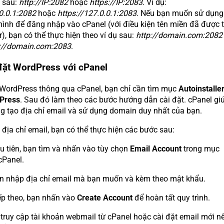
 sau:
http://IP:2082
hoặc
https://IP:2083
. Ví dụ:
.0.0.1:2082
hoặc
https://127.0.0.1:2083
. Nếu bạn muốn sử dụng
ình để đăng nhập vào cPanel (với điều kiện tên miền đã được t
r), bạn có thể thực hiện theo ví dụ sau:
http://domain.com:2082
://domain.com:2083
.
 đặt WordPress với cPanel
 WordPress thông qua cPanel, bạn chỉ cần tìm mục
Autoinstalle
Press
. Sau đó làm theo các bước hướng dẫn cài đặt. cPanel gi
g tạo địa chỉ email và sử dụng domain duy nhất của bạn.
địa chỉ email, bạn có thể thực hiện các bước sau:
u tiên, bạn tìm và nhấn vào tùy chọn
Email Account
trong mục
cPanel.
n nhập địa chỉ email mà bạn muốn và kèm theo mật khẩu.
ếp theo, bạn nhấn vào
Create Account
để hoàn tất quy trình.
 truy cập tài khoản webmail từ cPanel hoặc cài đặt email mới n