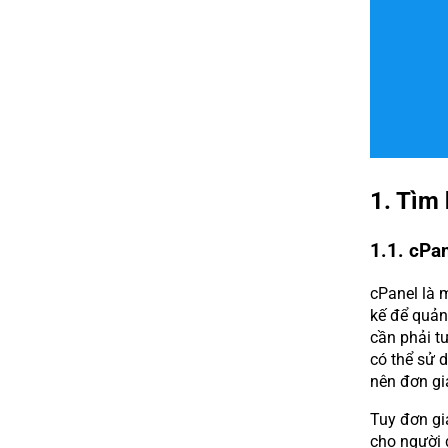
1. Tìm 
1.1. cPan
cPanel là 
kế để quản
cần phải t
có thể sử d
nên đơn gi
Tuy đơn giả
cho người 