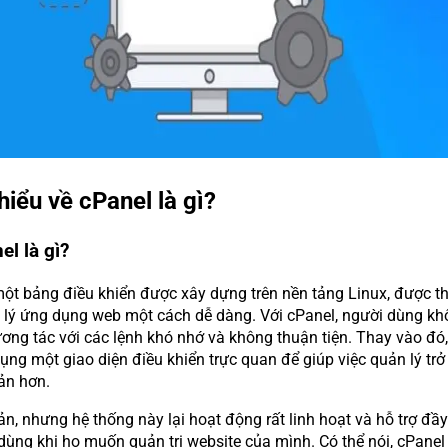
hiểu về cPanel là gì?
el là gì?
một bảng điều khiển được xây dựng trên nền tảng Linux, được th
 lý ứng dụng web một cách dễ dàng. Với cPanel, người dùng kh
ương tác với các lệnh khó nhớ và không thuận tiện. Thay vào đó,
ụng một giao diện điều khiển trực quan để giúp việc quản lý trở
ản hơn.
n, nhưng hệ thống này lại hoạt động rất linh hoạt và hỗ trợ đầ
dùng khi họ muốn quản trị website của mình. Có thể nói, cPanel 