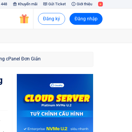
 448
Khuyến mãi
Gửi Ticket
Giới thiệu
Đăng ký
Đăng nhập
ng cPanel Đơn Giản
g