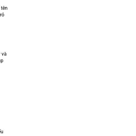
 tên
rỏ
r
và
úp
ếu