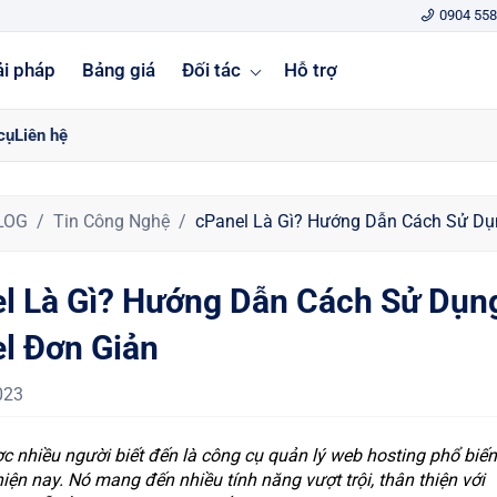
0904 558
ải pháp
Bảng giá
Đối tác
Hỗ trợ
cụ
Liên hệ
LOG
Tin Công Nghệ
cPanel Là Gì? Hướng Dẫn Cách Sử Dụ
l Là Gì? Hướng Dẫn Cách Sử Dụn
l Đơn Giản
023
c nhiều người biết đến là công cụ quản lý web hosting phổ biến
iện nay. Nó mang đến nhiều tính năng vượt trội, thân thiện với