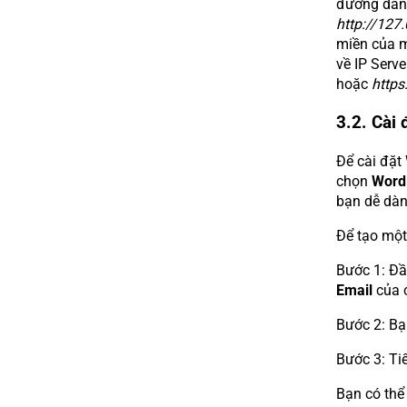
đường dẫn
http://127
miền của m
về IP Serve
hoặc
https
3.2. Cài
Để cài đặt
chọn
Word
bạn dễ dàn
Để tạo một 
Bước 1: Đầ
Email
của 
Bước 2: Bạ
Bước 3: Ti
Bạn có thể