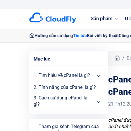
Sản phẩm
Gi
Hướng dẫn sử dụng
Tin tức
Bài viết kỹ thuật
Công 
T
B
Mục lục
r
a
1. Tìm hiểu về cPanel là gì?
cPane
n
g
2. Tính năng của cPanel là gì?
cPane
c
h
3. Cách sử dụng cPanel là
ủ
21 Th12 2
gì?
cPanel đượ
Tham gia kênh Telegram của
nhất nhất h