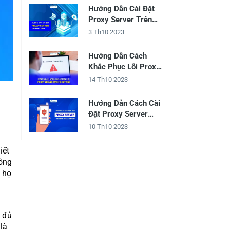
Hướng Dẫn Cài Đặt
Proxy Server Trên
Máy Tính
3 Th10 2023
Hướng Dẫn Cách
Khắc Phục Lỗi Proxy
Server Từ Chối Kết
14 Th10 2023
Nối
Hướng Dẫn Cách Cài
Đặt Proxy Server
Trên Điện Thoại
10 Th10 2023
Android
iết
ông
 họ
y đủ
là