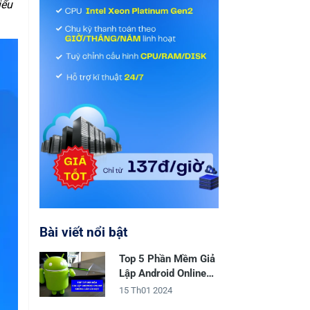
iểu
Bài viết nổi bật
Top 5 Phần Mềm Giả
Lập Android Online
Không Cần Cài Đặt
15 Th01 2024