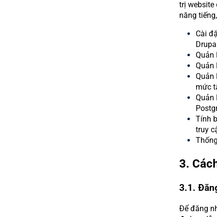
trị websit
năng tiếng
Cài đ
Drupal,
Quản 
Quản l
Quản l
mức tà
Quản l
Postgr
Tính b
truy c
Thống 
3. Cách
3.1. Đăn
Để đăng nh