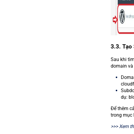
3.3. Tạo
Sau khi tìm
domain và 
Domain
cloudf
Subdo
dụ: bl
Để thêm cả
trong mục
>>> Xem t