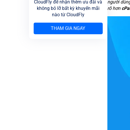
CloudFly để nhận thêm ưu đãi và
người dùng
không bỏ lỡ bất kỳ khuyến mãi
rõ hơn
cPan
nào từ CloudFly
THAM GIA NGAY