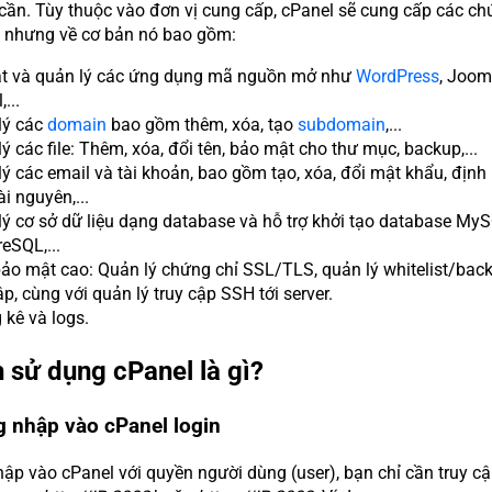
e cần. Tùy thuộc vào đơn vị cung cấp, cPanel sẽ cung cấp các ch
, nhưng về cơ bản nó bao gồm:
ặt và quản lý các ứng dụng mã nguồn mở như
WordPress
, Joom
...
lý các
domain
bao gồm thêm, xóa, tạo
subdomain
,...
ý các file: Thêm, xóa, đổi tên, bảo mật cho thư mục, backup,...
ý các email và tài khoản, bao gồm tạo, xóa, đổi mật khẩu, định
i nguyên,...
ý cơ sở dữ liệu dạng database và hỗ trợ khởi tạo database MyS
eSQL,...
ảo mật cao: Quản lý chứng chỉ SSL/TLS, quản lý whitelist/backl
ập, cùng với quản lý truy cập SSH tới server.
kê và logs.
 sử dụng cPanel là gì?
g nhập vào cPanel login
ập vào cPanel với quyền người dùng (user), bạn chỉ cần truy c