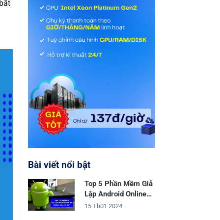
bắt
Bài viết nổi bật
Top 5 Phần Mềm Giả
Lập Android Online
Không Cần Cài Đặt
15 Th01 2024