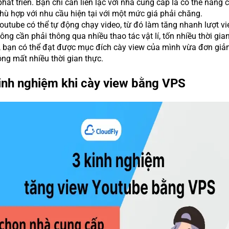
hát triển. Bạn chỉ cần liên lạc với nhà cung cấp là có thể nâng 
ù hợp với nhu cầu hiện tại với một mức giá phải chăng.
utube có thể tự động chạy video, từ đó làm tăng nhanh lượt v
ng cần phải thông qua nhiều thao tác vật lí, tốn nhiều thời gian
, bạn có thể đạt được mục đích cày view của mình vừa đơn giản
ông mất nhiều thời gian thực.
kinh nghiệm khi cày view bằng VPS