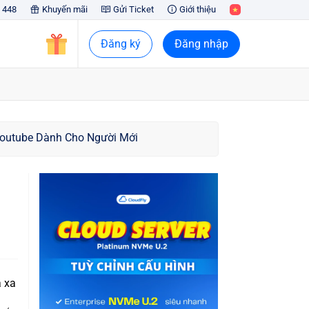
 448
Khuyến mãi
Gửi Ticket
Giới thiệu
Đăng ký
Đăng nhập
outube Dành Cho Người Mới
á xa