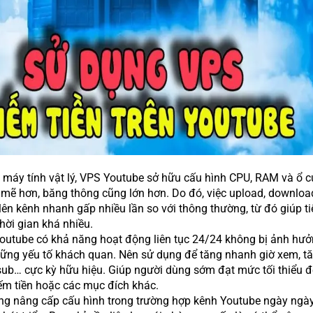
 máy tính vật lý, VPS Youtube sở hữu cấu hình CPU, RAM và ổ 
mẽ hơn, băng thông cũng lớn hơn. Do đó, việc upload, downloa
lên kênh nhanh gấp nhiều lần so với thông thường, từ đó giúp ti
hời gian khá nhiều.
outube có khả năng hoạt động liên tục 24/24 không bị ảnh hư
hững yếu tố khách quan. Nên sử dụng để tăng nhanh giờ xem, t
sub… cực kỳ hữu hiệu. Giúp người dùng sớm đạt mức tối thiểu đ
ếm tiền hoặc các mục đích khác.
ng nâng cấp cấu hình trong trường hợp kênh Youtube ngày ngà