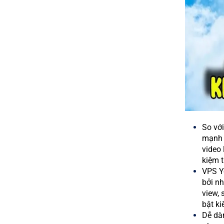
So với
mạnh 
video 
kiệm t
VPS Y
bởi n
view, 
bật ki
Dễ dà