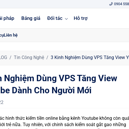
0904 558
ải pháp
Bảng giá
Đối tác
Hỗ trợ
cụ
Liên hệ
LOG
Tin Công Nghệ
3 Kinh Nghiệm Dùng VPS Tăng View Y
h Nghiệm Dùng VPS Tăng View
be Dành Cho Người Mới
22
các hình thức kiếm tiền online bằng kênh Youtube không còn qu
giới trẻ nữa. Tuy nhiên, với chính sách kiểm soát gắt gao những