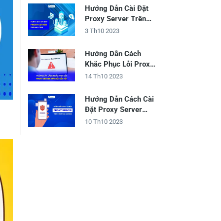
Hướng Dẫn Cài Đặt
Proxy Server Trên
Máy Tính
3 Th10 2023
Hướng Dẫn Cách
Khắc Phục Lỗi Proxy
Server Từ Chối Kết
14 Th10 2023
Nối
Hướng Dẫn Cách Cài
Đặt Proxy Server
Trên Điện Thoại
10 Th10 2023
Android