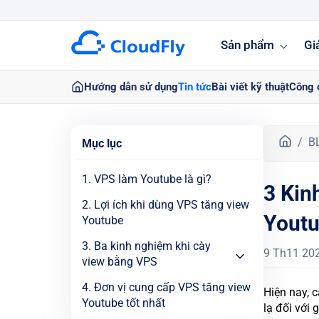
Sản phẩm
Gi
Hướng dẫn sử dụng
Tin tức
Bài viết kỹ thuật
Công 
T
B
Mục lục
r
a
1. VPS làm Youtube là gì?
3 Kin
n
g
2. Lợi ích khi dùng VPS tăng view
Youtu
c
Youtube
h
3. Ba kinh nghiệm khi cày
ủ
9 Th11 20
view bằng VPS
4. Đơn vị cung cấp VPS tăng view
Hiện nay, 
Youtube tốt nhất
lạ đối với 