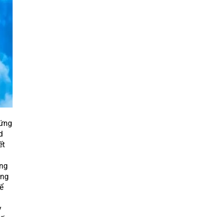
cứng
d
ết
ởng
ăng
ể
y