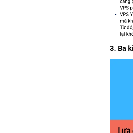
càng p
VPS ph
VPS Yo
mà khô
Từ đó
lại kh
3. Ba 